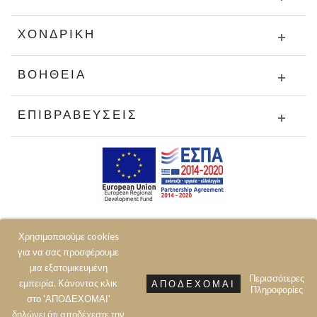
ΧΟΝΔΡΙΚΉ
ΒΟΉΘΕΙΑ
ΕΠΙΒΡΑΒΕΎΣΕΙΣ
Χρησιμοποιούμε cookies
για να σας προσφέρουμε
μια εξατομικευμένη
Περισσότερες
εμπειρία. Κάνοντας κλικ
ΑΠΟΔΈΧΟΜΑΙ
Πληροφορίες
© 2020 JOIN CLOTHES SA. ALL RIGHTS RESERVED
στο 'ΑΠΟΔΕΧΟΜΑΙ'
δηλώνει ότι αποδέχεστε την