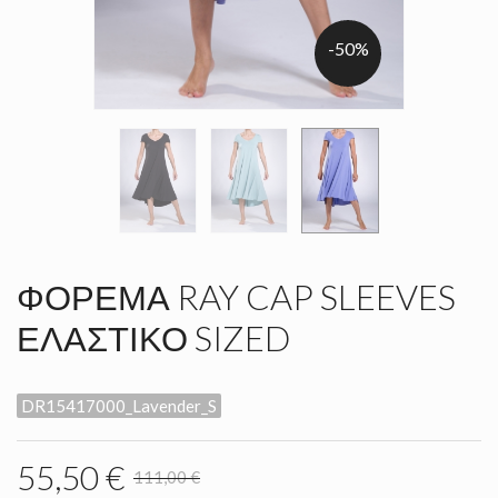
-50%
ΦΌΡΕΜΑ RAY CAP SLEEVES
ΕΛΑΣΤΙΚΌ SIZED
DR15417000_Lavender_S
55,50 €
111,00 €