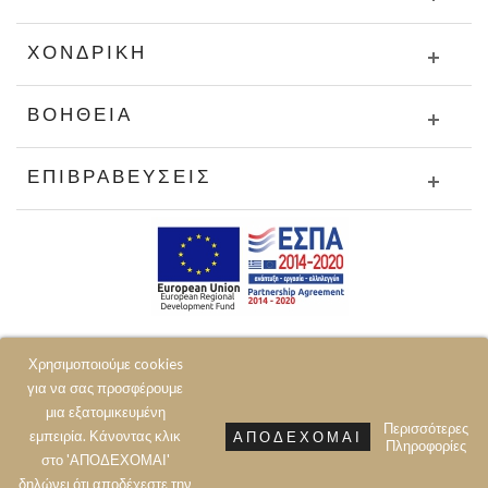
ΧΟΝΔΡΙΚΉ
ΒΟΉΘΕΙΑ
ΕΠΙΒΡΑΒΕΎΣΕΙΣ
Χρησιμοποιούμε cookies
για να σας προσφέρουμε
μια εξατομικευμένη
Περισσότερες
εμπειρία. Κάνοντας κλικ
ΑΠΟΔΈΧΟΜΑΙ
Πληροφορίες
© 2020 JOIN CLOTHES SA. ALL RIGHTS RESERVED
στο 'ΑΠΟΔΕΧΟΜΑΙ'
δηλώνει ότι αποδέχεστε την