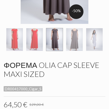
-50%
ΦΌΡΕΜΑ OLIA CAP SLEEVE
MAXI SIZED
DR00417000_Cigar_S
64,50 €
129,00 €