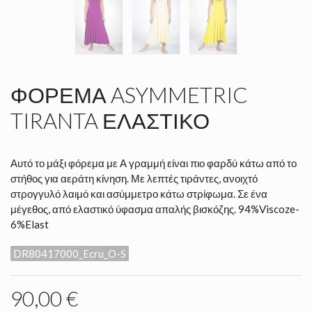
ΦΌΡΕΜΑ ASYMMETRIC
TIRANTA ΕΛΑΣΤΙΚΌ
Αυτό το μάξι φόρεμα με Α γραμμή είναι πιο φαρδύ κάτω από το
στήθος για αεράτη κίνηση. Με λεπτές τιράντες, ανοιχτό
στρογγυλό λαιμό και ασύμμετρο κάτω στρίφωμα. Σε ένα
μέγεθος, από ελαστικό ύφασμα απαλής βισκόζης. 94%Viscoze-
6%Elast
DR80417000_Ecru_O-S
90,00 €