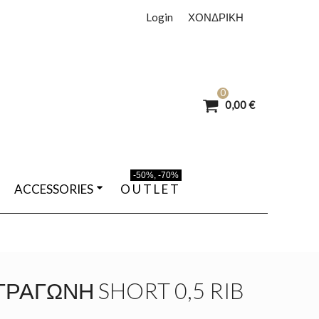
Login
ΧΟΝΔΡΙΚΗ
0
0,00 €
-50%, -70%
ACCESSORIES
O U T L E T
ΡΆΓΩΝΗ SHORT 0,5 RIB