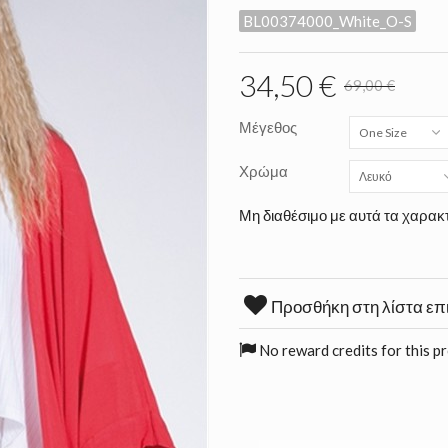
BL00374000_White_O-S
34,50 €
69,00 €
Μέγεθος
One Size
Χρώμα
Λευκό
Μη διαθέσιμο με αυτά τα χαρακτ
Προσθήκη στη λίστα επ
No reward credits for this p