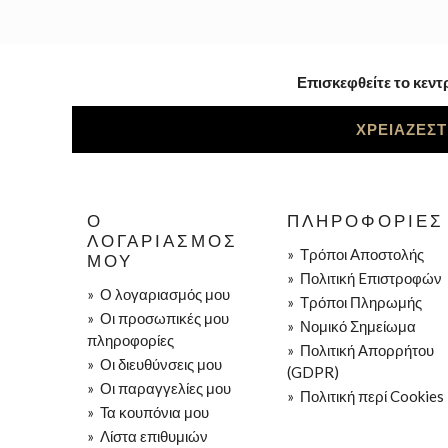
Επισκεφθείτε το κεντ
ΧΡΕΙΑΖΕΣΤ
Ο
ΠΛΗΡΟΦΟΡΊΕΣ
ΛΟΓΑΡΙΑΣΜΌΣ
»
Τρόποι Aποστολής
ΜΟΥ
»
Πολιτική Eπιστροφών
»
Ο λογαριασμός μου
»
Τρόποι Πληρωμής
»
Οι προσωπικές μου
»
Νομικό Σημείωμα
πληροφορίες
»
Πολιτική Απορρήτου
»
Οι διευθύνσεις μου
(GDPR)
»
Οι παραγγελίες μου
»
Πολιτική περί Cookies
»
Τα κουπόνια μου
»
Λίστα επιθυμιών