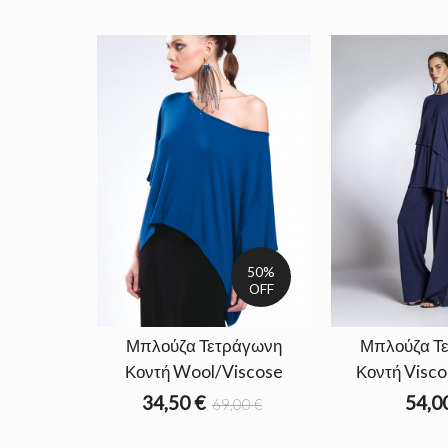
50%
OFF
Μπλούζα Τετράγωνη
Μπλούζα Τ
Κοντή Wool/Viscose
Κοντή Visco
34,50 €
54,0
69,00 €