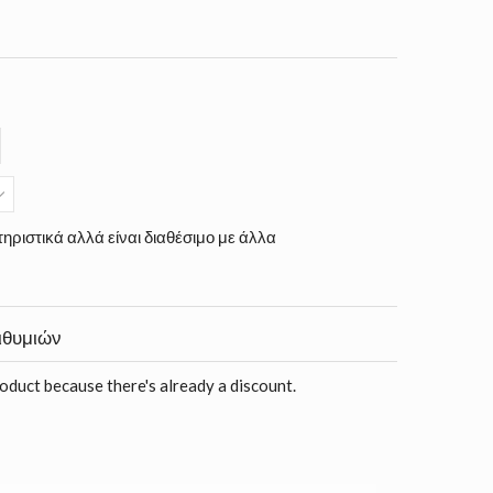
ηριστικά αλλά είναι διαθέσιμο με άλλα
ιθυμιών
roduct because there's already a discount.