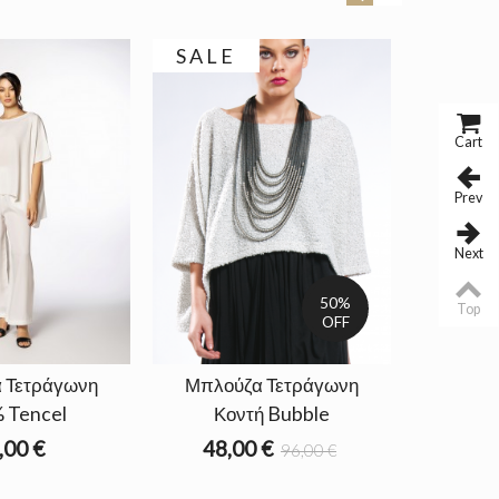
SALE
Cart
Prev
Next
50%
Top
OFF
 Τετράγωνη
Μπλούζα Τετράγωνη
Μπλού
 Tencel
Κοντή Bubble
Κον
,00 €
48,00 €
42,
96,00 €