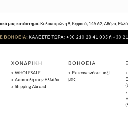
ρικό μας κατάστημα:
Κολοκοτρώνη 9, Κηφισιά, 145 62, Αθήνα, Ελλά
Ε ΒΟΗΘΕΙΑ;
ΚΑΛΕΣΤΕ ΤΩΡΑ: +30 210 28 41 835 ή +30 21
ΧΟΝΔΡΙΚΉ
ΒΟΉΘΕΙΑ
»
WHOLESALE
»
Επικοινωνήστε μαζί
μας
Ε
»
Aποστολή στην Ελλάδα
(
»
Shipping Abroad
Ε
(