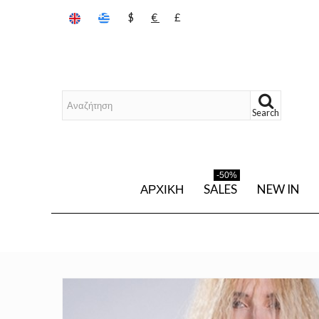
$
€
£
Search
-50%
ΑΡΧΙΚΉ
SALES
NEW IN