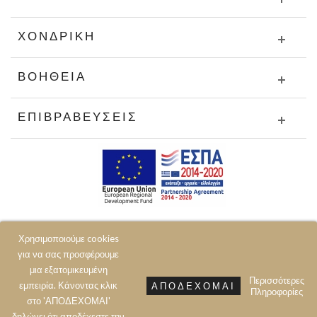
ΧΟΝΔΡΙΚΉ
ΒΟΉΘΕΙΑ
ΕΠΙΒΡΑΒΕΎΣΕΙΣ
Χρησιμοποιούμε cookies
για να σας προσφέρουμε
μια εξατομικευμένη
Περισσότερες
εμπειρία. Κάνοντας κλικ
ΑΠΟΔΈΧΟΜΑΙ
Πληροφορίες
© 2020 JOIN CLOTHES SA. ALL RIGHTS RESERVED
στο 'ΑΠΟΔΕΧΟΜΑΙ'
δηλώνει ότι αποδέχεστε την