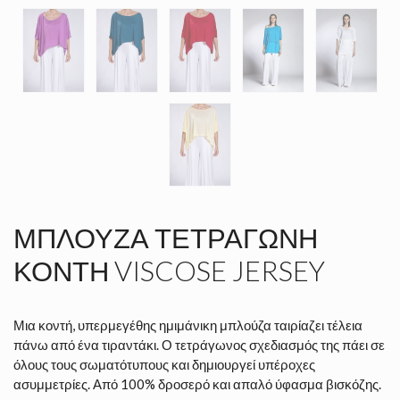
ΜΠΛΟΎΖΑ ΤΕΤΡΆΓΩΝΗ
ΚΟΝΤΉ VISCOSE JERSEY
Μια κοντή, υπερμεγέθης ημιμάνικη μπλούζα ταιρίαζει τέλεια
πάνω από ένα τιραντάκι. Ο τετράγωνος σχεδιασμός της πάει σε
όλους τους σωματότυπους και δημιουργεί υπέροχες
ασυμμετρίες. Από 100% δροσερό και απαλό ύφασμα βισκόζης.