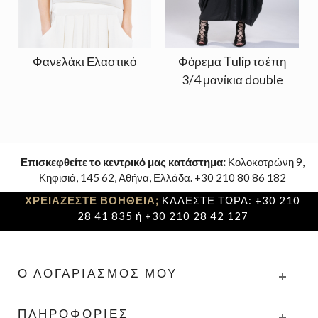
Φανελάκι Ελαστικό
Φόρεμα Tulip τσέπη
3/4 μανίκια double
Επισκεφθείτε το κεντρικό μας κατάστημα:
Κολοκοτρώνη 9,
Κηφισιά, 145 62, Αθήνα, Ελλάδα. +30 210 80 86 182
ΧΡΕΙΑΖΕΣΤΕ ΒΟΗΘΕΙΑ;
ΚΑΛΕΣΤΕ ΤΩΡΑ: +30 210
28 41 835 ή +30 210 28 42 127
Ο ΛΟΓΑΡΙΑΣΜΌΣ ΜΟΥ
ΠΛΗΡΟΦΟΡΊΕΣ