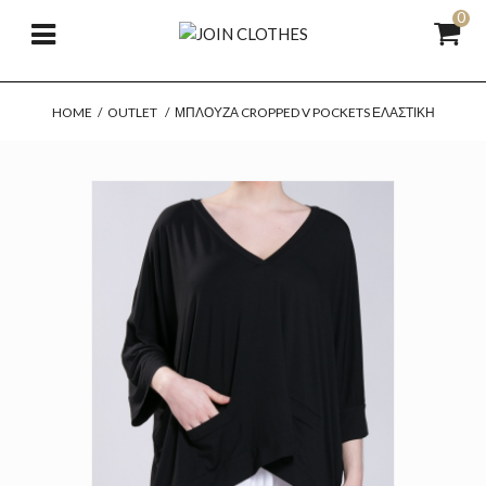
0
HOME
/
OUTLET
/
ΜΠΛΟΎΖΑ CROPPED V POCKETS ΕΛΑΣΤΙΚΉ