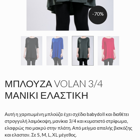
-70%
ΜΠΛΟΎΖΑ VOLAN 3/4
ΜΑΝΊΚΙ ΕΛΑΣΤΙΚΉ
Αυτή η χαριτωμένη μπλούζα έχει σχέδιο babydoll και διαθέτει
στρογγυλή λαιμόκοψη, μανίκια 3/4 και κυματιστό στρίφωμα,
ελαφρώς πιο μακρύ στην πλάτη. Από μείγμα απαλής βισκόζης
και ελασταν. Σε S, M, L, XL μέγεθος.