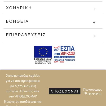
ΧΟΝΔΡΙΚΉ
ΒΟΉΘΕΙΑ
ΕΠΙΒΡΑΒΕΎΣΕΙΣ
Χρησιμοποιούμε cookies
για να σας προσφέρουμε
μια εξατομικευμένη
Περισσότερες
εμπειρία. Κάνοντας κλικ
ΑΠΟΔΈΧΟΜΑΙ
Πληροφορίες
© 2020 JOIN CLOTHES SA. ALL RIGHTS RESERVED
στο 'ΑΠΟΔΕΧΟΜΑΙ'
δηλώνει ότι αποδέχεστε την