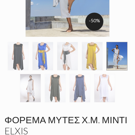
-50%
ΦΌΡΕΜΑ ΜΎΤΕΣ Χ.Μ. ΜΊΝΤΙ
ELXIS