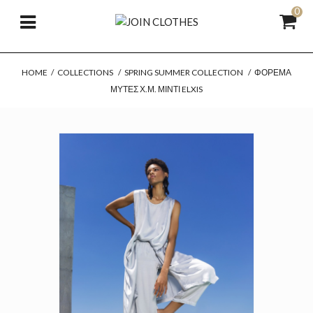
0
HOME
/
COLLECTIONS
/
SPRING SUMMER COLLECTION
/
ΦΌΡΕΜΑ
ΜΎΤΕΣ Χ.Μ. ΜΊΝΤΙ ELXIS