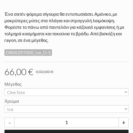
Ένα σατέν φόρεμα σίγουρα θα εντυπωσιάσει. Αμάνικο, με
μακρύτερες μύτες στα πλάγια και στρογγυλή λαιμόκοψη.
Φορέστε το πάνω από παντελόνι για κάζουαλ εμφανίσεις ή με
τολμηρά κοσμήματα και τακούνια το βράδυ. Από βισκόζη και
rayon, σε ένα μέγεθος.
DR00297000_Ice_O-S
66,00 €
132,00 €
Μέγεθος
Χρώμα
-
+