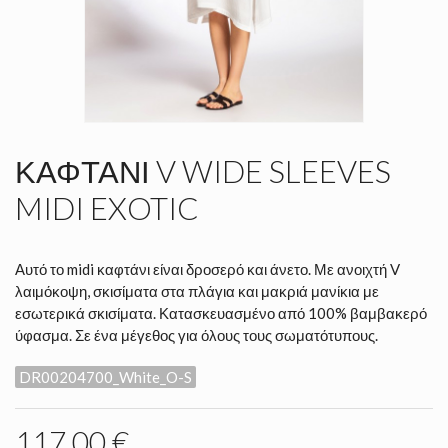
ΚΑΦΤΆΝΙ V WIDE SLEEVES
MIDI EXOTIC
Αυτό το midi καφτάνι είναι δροσερό και άνετο. Με ανοιχτή V
λαιμόκοψη, σκισίματα στα πλάγια και μακριά μανίκια με
εσωτερικά σκισίματα. Κατασκευασμένο από 100% βαμβακερό
ύφασμα. Σε ένα μέγεθος για όλους τους σωματότυπους.
DR00204700_White_O-S
117,00 €