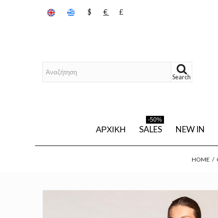
$
€
£
Search
-50%
ΑΡΧΙΚΉ
SALES
NEW IN
HOME
/