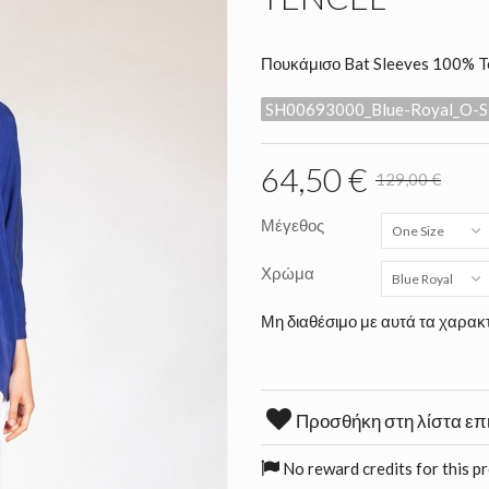
Πουκάμισο Bat Sleeves 100% T
SH00693000_Blue-Royal_O-S
64,50 €
129,00 €
Μέγεθος
One Size
Χρώμα
Blue Royal
Μη διαθέσιμο με αυτά τα χαρακτ
Προσθήκη στη λίστα επ
No reward credits for this p