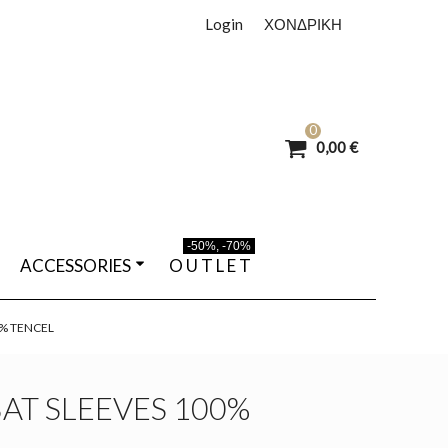
Login
ΧΟΝΔΡΙΚΗ
0
0,00 €
-50%, -70%
ACCESSORIES
O U T L E T
% TENCEL
AT SLEEVES 100%