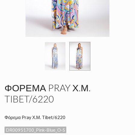
ΦΌΡΕΜΑ PRAY Χ.Μ.
TIBET/6220
Φόρεμα Pray Χ.Μ. Tibet/6220
DR00951700_Pink-Blue_O-S