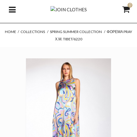
0
HOME
/
COLLECTIONS
/
SPRING SUMMER COLLECTION
/
ΦΌΡΕΜΑ PRAY
Χ.Μ. TIBET/6220