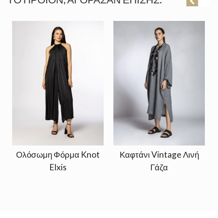
Ολόσωμη Φόρμα Knot
Καφτάνι Vintage Λινή
Elxis
Γάζα