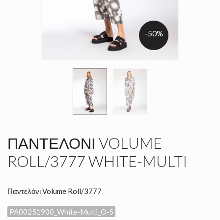
-50%
ΠΑΝΤΕΛΌΝΙ VOLUME
ROLL/3777 WHITE-MULTI
Παντελόνι Volume Roll/3777
PA00251900_White-Multi_O-S