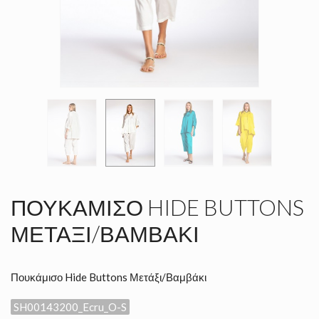
ΠΟΥΚΆΜΙΣΟ HIDE BUTTONS
ΜΕΤΆΞΙ/ΒΑΜΒΆΚΙ
Πουκάμισο Hide Buttons Μετάξι/Βαμβάκι
SH00143200_Ecru_O-S