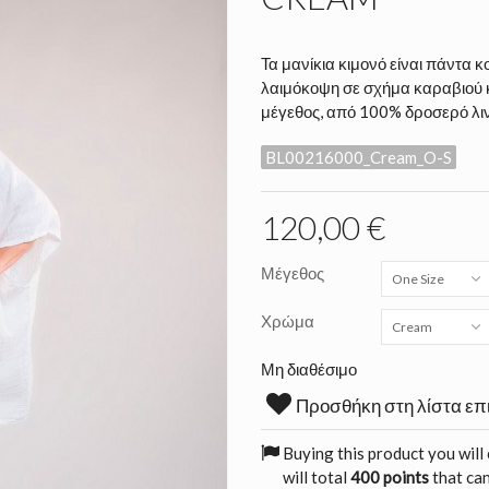
Τα μανίκια κιμονό είναι πάντα 
λαιμόκοψη σε σχήμα καραβιού κ
μέγεθος, από 100% δροσερό λιν
BL00216000_Cream_O-S
120,00 €
Μέγεθος
One Size
Χρώμα
Cream
Μη διαθέσιμο
Προσθήκη στη λίστα επ
Buying this product you will
will total
400 points
that can