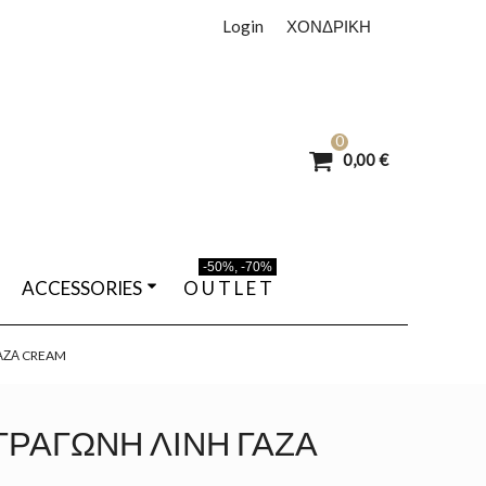
Login
ΧΟΝΔΡΙΚΗ
0
0,00 €
-50%, -70%
ACCESSORIES
O U T L E T
ΆΖΑ CREAM
ΡΆΓΩΝΗ ΛΙΝΉ ΓΆΖΑ