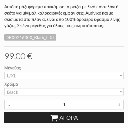
Αυτό το μάξι φόρεμα πουκάμισο ταιριάζει με λινό παντελόνι ή
σκέτο για μίνιμαλ καλοκαιρινές εμφανίσεις. Αμάνικο και με
σκισίματα στα πλάγια, είναι από 100% δροσερό ύφασμα λινής
γάζας. Σε ένα μέγεθος για όλους τους σωματότυπους.
DR00216000_Black_L-XL
99,00 €
Μέγεθος
Χρώμα
-
+
ΑΓΟΡΆ