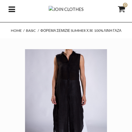
0
HOME
/
BASIC
/
ΦΌΡΕΜΑ ΣΕΜΙΖΙΈ SUMMER Χ.Μ. 100% ΛΙΝΉ ΓΆΖΑ