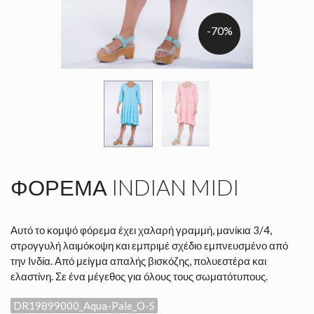
-70%
ΦΌΡΕΜΑ INDIAN MIDI
Αυτό το κομψό φόρεμα έχει χαλαρή γραμμή, μανίκια 3/4,
στρογγυλή λαιμόκοψη και εμπριμέ σχέδιο εμπνευσμένο από
την Ινδία. Από μείγμα απαλής βισκόζης, πολυεστέρα και
ελαστίνη. Σε ένα μέγεθος για όλους τους σωματότυπους.
DR19899000_Aqua-Pale_O-S