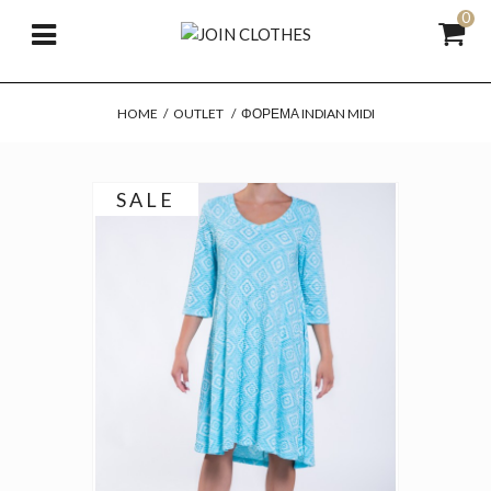
0
HOME
/
OUTLET
/
ΦΌΡΕΜΑ INDIAN MIDI
SALE