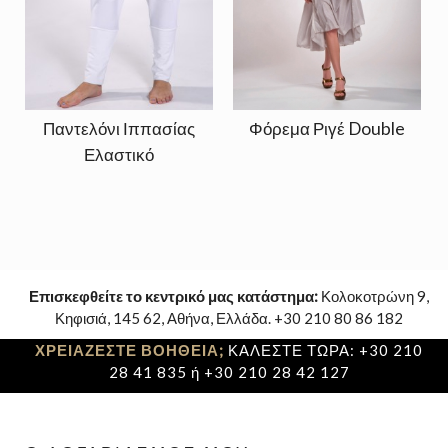
Παντελόνι Ιππασίας
Φόρεμα Ριγέ Double
Ελαστικό
Επισκεφθείτε το κεντρικό μας κατάστημα:
Κολοκοτρώνη 9,
Κηφισιά, 145 62, Αθήνα, Ελλάδα. +30 210 80 86 182
ΧΡΕΙΑΖΕΣΤΕ ΒΟΗΘΕΙΑ;
ΚΑΛΕΣΤΕ ΤΩΡΑ: +30 210
28 41 835 ή +30 210 28 42 127