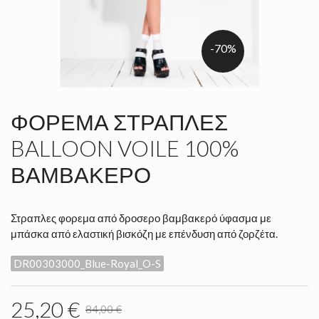
-70%
ΦΌΡΕΜΑ ΣΤΡΆΠΛΕΣ
BALLOON VOILE 100%
ΒΑΜΒΑΚΕΡΌ
Στραπλες φορεμα από δροσερο βαμβακερό ύφασμα με
μπάσκα από ελαστική βισκόζη με επένδυση από ζορζέτα.
DR00303000_Blue-Royal_O-S
25,20 €
84,00 €