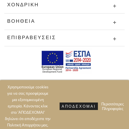
ΧΟΝΔΡΙΚΉ
ΒΟΉΘΕΙΑ
ΕΠΙΒΡΑΒΕΎΣΕΙΣ
Χρησιμοποιούμε cookies
για να σας προσφέρουμε
μια εξατομικευμένη
Περισσότερες
εμπειρία. Κάνοντας κλικ
ΑΠΟΔΈΧΟΜΑΙ
Πληροφορίες
© 2020 JOIN CLOTHES SA. ALL RIGHTS RESERVED
στο 'ΑΠΟΔΕΧΟΜΑΙ'
δηλώνει ότι αποδέχεστε την
Πολιτική Aπορρήτου μας.
Prev
Next
Top