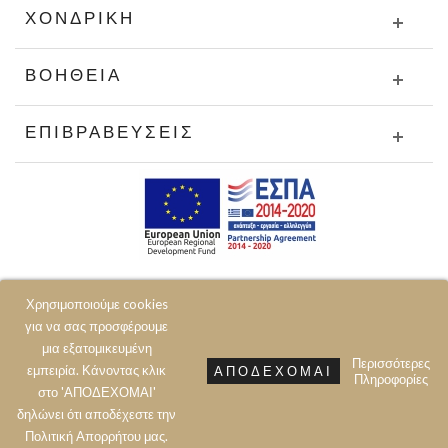
ΧΟΝΔΡΙΚΉ
ΒΟΉΘΕΙΑ
ΕΠΙΒΡΑΒΕΎΣΕΙΣ
Χρησιμοποιούμε cookies
για να σας προσφέρουμε
μια εξατομικευμένη
Περισσότερες
εμπειρία. Κάνοντας κλικ
ΑΠΟΔΈΧΟΜΑΙ
Πληροφορίες
© 2020 JOIN CLOTHES SA. ALL RIGHTS RESERVED
στο 'ΑΠΟΔΕΧΟΜΑΙ'
δηλώνει ότι αποδέχεστε την
Πολιτική Aπορρήτου μας.
Prev
Next
Top