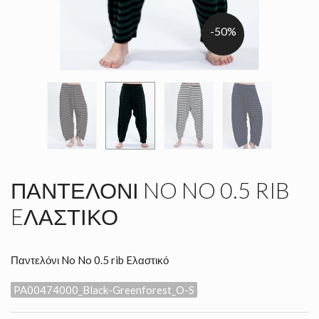
-50%
ΠΑΝΤΕΛΌΝΙ NO NO 0.5 RIB
EΛΑΣΤΙΚΌ
Παντελόνι No No 0.5 rib Eλαστικό
PA00474000_Black-Greenforest_O-S