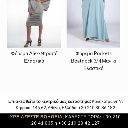
Φόρεμα Alex-Ντραπέ
Φόρεμα Pockets
Ελαστικό
Boatneck 3/4 Μανικι
Ελαστικό
Επισκεφθείτε το κεντρικό μας κατάστημα:
Κολοκοτρώνη 9,
Κηφισιά, 145 62, Αθήνα, Ελλάδα. +30 210 80 86 182
ΧΡΕΙΑΖΕΣΤΕ ΒΟΗΘΕΙΑ;
ΚΑΛΕΣΤΕ ΤΩΡΑ: +30 210
28 41 835 ή +30 210 28 42 127