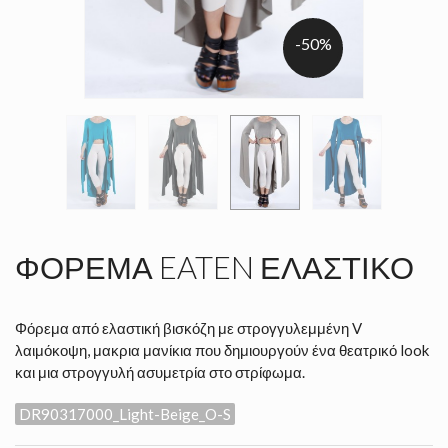
-50%
ΦΌΡΕΜΑ EATEN ΕΛΑΣΤΙΚΌ
Φόρεμα από ελαστική βισκόζη με στρογγυλεμμένη V
λαιμόκοψη, μακρια μανίκια που δημιουργούν ένα θεατρικό look
και μια στρογγυλή ασυμετρία στο στρίφωμα.
DR90317000_Light-Beige_O-S