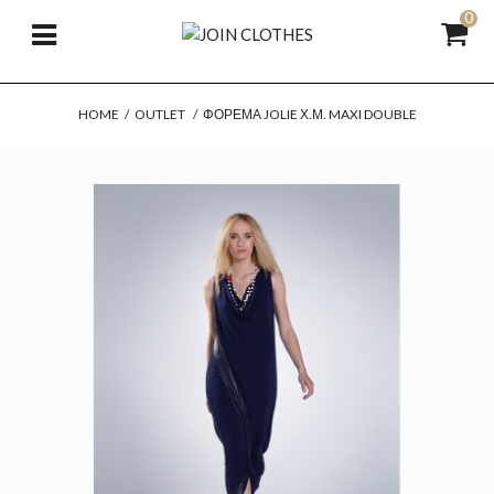
0
HOME
/
OUTLET
/
ΦΌΡΕΜΑ JOLIE Χ.Μ. MAXI DOUBLE