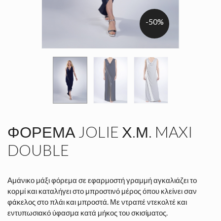
-50%
ΦΌΡΕΜΑ JOLIE Χ.Μ. MAXI
DOUBLE
Αμάνικο μάξι φόρεμα σε εφαρμοστή γραμμή αγκαλιάζει το
κορμί και καταλήγει στο μπροστινό μέρος όπου κλείνει σαν
φάκελος στο πλάι και μπροστά. Με ντραπέ ντεκολτέ και
εντυπωσιακό ύφασμα κατά μήκος του σκισίματος.