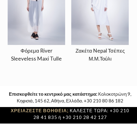
Φόρεμα River
Ζακέτα Nepal Τσέπες
Sleeveless Maxi Tulle
Μ.Μ.Τούλι
Επισκεφθείτε το κεντρικό μας κατάστημα:
Κολοκοτρώνη 9,
Κηφισιά, 145 62, Αθήνα, Ελλάδα. +30 210 80 86 182
ΧΡΕΙΑΖΕΣΤΕ ΒΟΗΘΕΙΑ;
ΚΑΛΕΣΤΕ ΤΩΡΑ: +30 210
28 41 835 ή +30 210 28 42 127