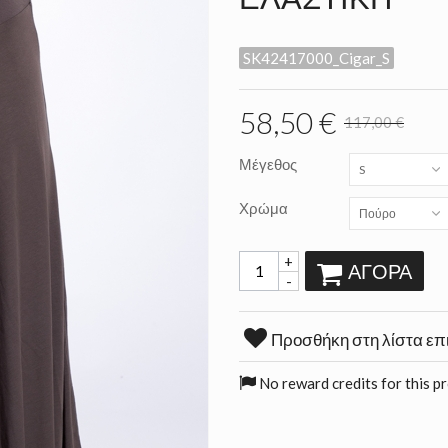
SK42417000_Cigar_S
58,50 €
117,00 €
Μέγεθος
S
Χρώμα
Πούρο
+
ΑΓΟΡΆ
-
Προσθήκη στη λίστα επ
No reward credits for this p