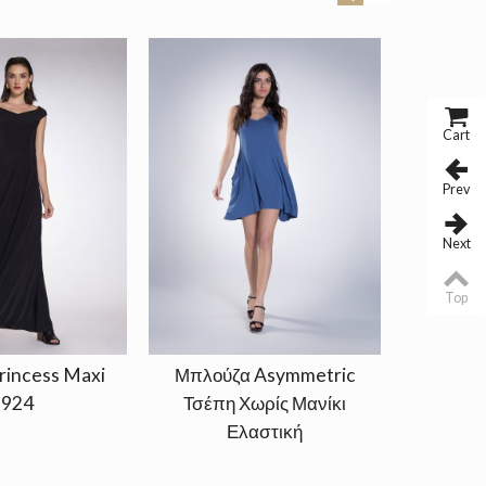
Cart
Prev
Next
Top
rincess Maxi
Μπλούζα Asymmetric
Φόρεμα D
924
Τσέπη Χωρίς Μανίκι
Ma
Ελαστική