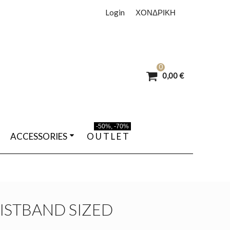
Login
ΧΟΝΔΡΙΚΗ
0
0,00 €
-50%, -70%
ACCESSORIES
O U T L E T
ISTBAND SIZED