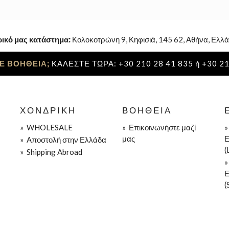
ρικό μας κατάστημα:
Κολοκοτρώνη 9, Κηφισιά, 145 62, Αθήνα, Ελλά
Ε ΒΟΗΘΕΙΑ;
ΚΑΛΕΣΤΕ ΤΩΡΑ: +30 210 28 41 835 ή +30 21
ΧΟΝΔΡΙΚΉ
ΒΟΉΘΕΙΑ
»
WHOLESALE
»
Επικοινωνήστε μαζί
μας
Ε
»
Aποστολή στην Ελλάδα
(
»
Shipping Abroad
Ε
(