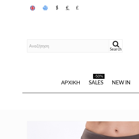
$
€
£
Search
-50%
ΑΡΧΙΚΉ
SALES
NEW IN