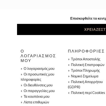
Επισκεφθείτε το κεντ
ΧΡΕΙΑΖΕΣΤ
Ο
ΠΛΗΡΟΦΟΡΊΕΣ
ΛΟΓΑΡΙΑΣΜΌΣ
»
Τρόποι Aποστολής
ΜΟΥ
»
Πολιτική Eπιστροφών
»
Ο λογαριασμός μου
»
Τρόποι Πληρωμής
»
Οι προσωπικές μου
»
Νομικό Σημείωμα
πληροφορίες
»
Πολιτική Απορρήτου
»
Οι διευθύνσεις μου
(GDPR)
»
Οι παραγγελίες μου
»
Πολιτική περί Cookies
»
Τα κουπόνια μου
»
Λίστα επιθυμιών