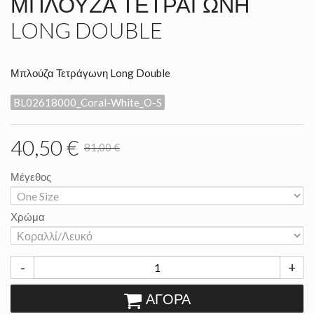
ΜΠΛΟΎΖΑ ΤΕΤΡΆΓΩΝΗ
LONG DOUBLE
Μπλούζα Τετράγωνη Long Double
BL02618000_Coral-White_O-S
40,50 €
81,00 €
Μέγεθος
Χρώμα
-
+
ΑΓΟΡΆ