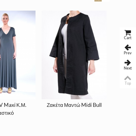
Cart
Prev
Next
Top
V Maxi Κ.Μ.
Ζακέτα Μαντώ Midi Bull
Παντε
αστικό