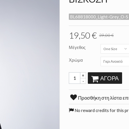
BL68818000_Light-Grey_O-S
19,50 €
39,00 €
Μέγεθος
One Size
Χρώμα
Γκρι Ανοικτό
+
ΑΓΟΡΆ
-
Προσθήκη στη λίστα επ
No reward credits for this p