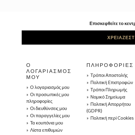
Επισκεφθείτε το κεντ
ΧΡΕΙΑΖΕΣΤ
Ο
ΠΛΗΡΟΦΟΡΊΕΣ
ΛΟΓΑΡΙΑΣΜΌΣ
»
Τρόποι Aποστολής
ΜΟΥ
»
Πολιτική Eπιστροφών
»
Ο λογαριασμός μου
»
Τρόποι Πληρωμής
»
Οι προσωπικές μου
»
Νομικό Σημείωμα
πληροφορίες
»
Πολιτική Απορρήτου
»
Οι διευθύνσεις μου
(GDPR)
»
Οι παραγγελίες μου
»
Πολιτική περί Cookies
»
Τα κουπόνια μου
»
Λίστα επιθυμιών