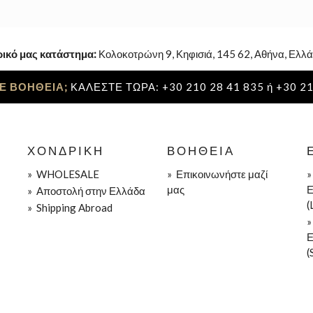
ρικό μας κατάστημα:
Κολοκοτρώνη 9, Κηφισιά, 145 62, Αθήνα, Ελλά
Ε ΒΟΗΘΕΙΑ;
ΚΑΛΕΣΤΕ ΤΩΡΑ: +30 210 28 41 835 ή +30 21
ΧΟΝΔΡΙΚΉ
ΒΟΉΘΕΙΑ
»
WHOLESALE
»
Επικοινωνήστε μαζί
μας
Ε
»
Aποστολή στην Ελλάδα
(
»
Shipping Abroad
Ε
(