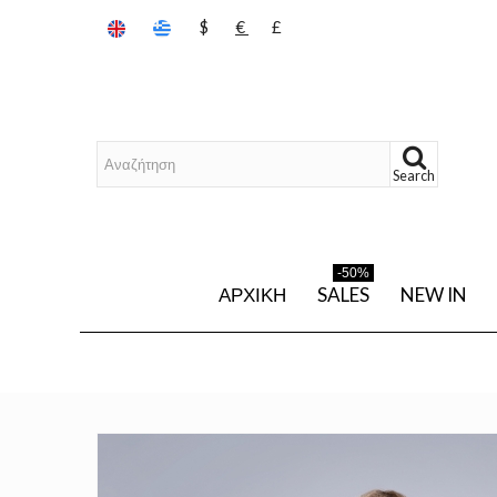
$
€
£
Search
-50%
ΑΡΧΙΚΉ
SALES
NEW IN