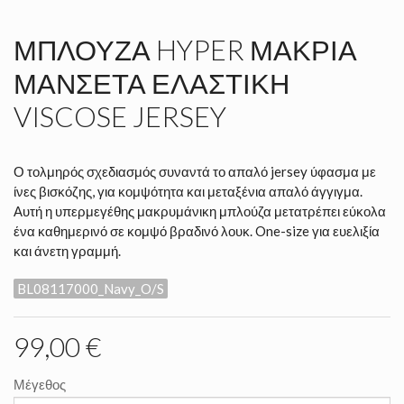
ΜΠΛΟΎΖΑ HYPER ΜΑΚΡΙΆ
ΜΑΝΣΈΤΑ ΕΛΑΣΤΙΚΉ
VISCOSE JERSEY
Ο τολμηρός σχεδιασμός συναντά το απαλό jersey ύφασμα με
ίνες βισκόζης, για κομψότητα και μεταξένια απαλό άγγιγμα.
Αυτή η υπερμεγέθης μακρυμάνικη μπλούζα μετατρέπει εύκολα
ένα καθημερινό σε κομψό βραδινό λουκ. One-size για ευελιξία
και άνετη γραμμή.
BL08117000_Navy_O/S
99,00 €
Μέγεθος