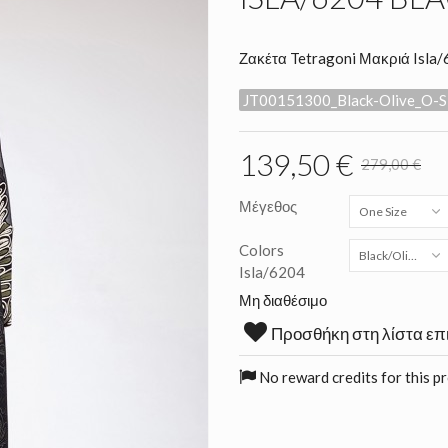
Ζακέτα Tetragoni Μακριά Isla
JT00151300_Black-Olive_O-S
139,50 €
279,00 €
Μέγεθος
One Size
Colors
Black/Olive
Isla/6204
Μη διαθέσιμο
Προσθήκη στη λίστα επ
No reward credits for this p