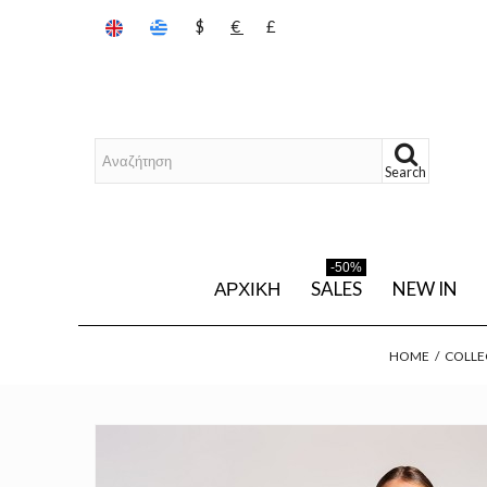
$
€
£
Search
-50%
ΑΡΧΙΚΉ
SALES
NEW IN
HOME
/
COLLE