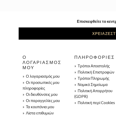
Επισκεφθείτε το κεντ
ΧΡΕΙΑΖΕΣΤ
Ο
ΠΛΗΡΟΦΟΡΊΕΣ
ΛΟΓΑΡΙΑΣΜΌΣ
»
Τρόποι Aποστολής
ΜΟΥ
»
Πολιτική Eπιστροφών
»
Ο λογαριασμός μου
»
Τρόποι Πληρωμής
»
Οι προσωπικές μου
»
Νομικό Σημείωμα
πληροφορίες
»
Πολιτική Απορρήτου
»
Οι διευθύνσεις μου
(GDPR)
»
Οι παραγγελίες μου
»
Πολιτική περί Cookies
»
Τα κουπόνια μου
»
Λίστα επιθυμιών