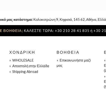
ρικό μας κατάστημα:
Κολοκοτρώνη 9, Κηφισιά, 145 62, Αθήνα, Ελλά
Ε ΒΟΗΘΕΙΑ;
ΚΑΛΕΣΤΕ ΤΩΡΑ: +30 210 28 41 835 ή +30 21
ΧΟΝΔΡΙΚΉ
ΒΟΉΘΕΙΑ
»
WHOLESALE
»
Επικοινωνήστε μαζί
μας
Ε
»
Aποστολή στην Ελλάδα
(
»
Shipping Abroad
Ε
(