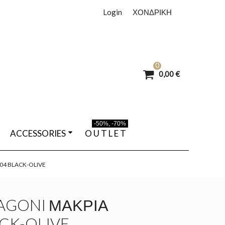
Login
ΧΟΝΔΡΙΚΗ
0
0,00 €
-50%, -70%
ACCESSORIES
O U T L E T
04 BLACK-OLIVE
AGONI ΜΑΚΡΙΆ
ACK-OLIVE