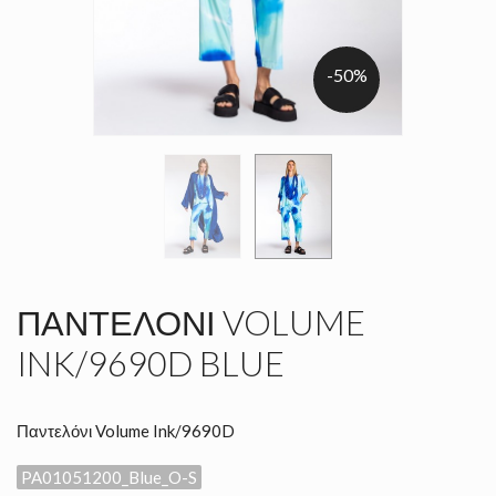
-50%
ΠΑΝΤΕΛΌΝΙ VOLUME
INK/9690D BLUE
Παντελόνι Volume Ink/9690D
PA01051200_Blue_O-S