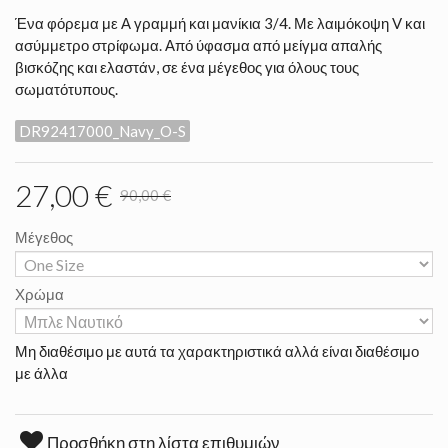
Ένα φόρεμα με Α γραμμή και μανίκια 3/4. Με λαιμόκοψη V και
ασύμμετρο στρίφωμα. Από ύφασμα από μείγμα απαλής
βισκόζης και ελαστάν, σε ένα μέγεθος για όλους τους
σωματότυπους.
DR92417000_Navy_O-S
27,00 €
90,00 €
Μέγεθος
Χρώμα
Μη διαθέσιμο με αυτά τα χαρακτηριστικά αλλά είναι διαθέσιμο
με άλλα
Προσθήκη στη λίστα επιθυμιών