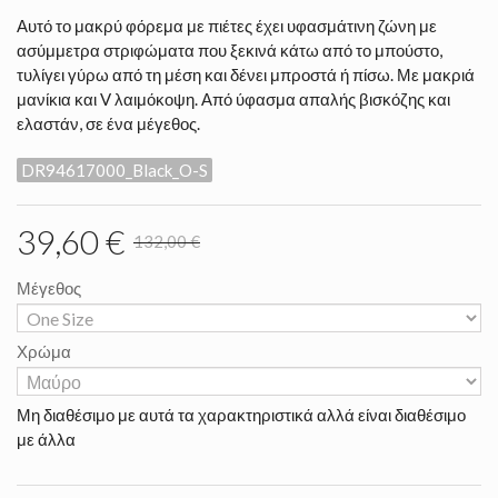
Αυτό το μακρύ φόρεμα με πιέτες έχει υφασμάτινη ζώνη με
ασύμμετρα στριφώματα που ξεκινά κάτω από το μπούστο,
τυλίγει γύρω από τη μέση και δένει μπροστά ή πίσω. Με μακριά
μανίκια και V λαιμόκοψη. Από ύφασμα απαλής βισκόζης και
ελαστάν, σε ένα μέγεθος.
DR94617000_Black_O-S
39,60 €
132,00 €
Μέγεθος
Χρώμα
Μη διαθέσιμο με αυτά τα χαρακτηριστικά αλλά είναι διαθέσιμο
με άλλα