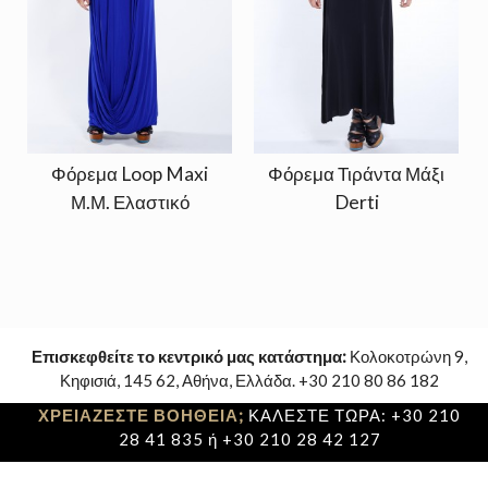
Φόρεμα Loop Maxi
Φόρεμα Τιράντα Μάξι
Μ.Μ. Ελαστικό
Derti
Επισκεφθείτε το κεντρικό μας κατάστημα:
Κολοκοτρώνη 9,
Κηφισιά, 145 62, Αθήνα, Ελλάδα. +30 210 80 86 182
ΧΡΕΙΑΖΕΣΤΕ ΒΟΗΘΕΙΑ;
ΚΑΛΕΣΤΕ ΤΩΡΑ: +30 210
28 41 835 ή +30 210 28 42 127